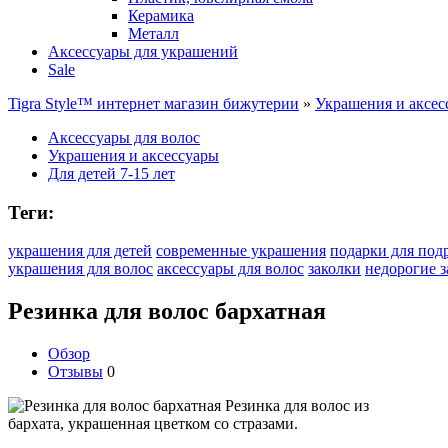
Керамика
Металл
Аксессуары для украшений
Sale
Tigra Style™ интернет магазин бижутерии
»
Украшения и аксес
Аксессуары для волос
Украшения и аксессуары
Для детей 7-15 лет
Теги:
украшения для детей
современные украшения
подарки для под
украшения для волос
аксессуары для волос
заколки
недорогие з
Резинка для волос бархатная
Обзор
Отзывы
0