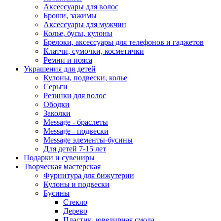
Аксессуары для волос
Броши, зажимы
Аксессуары для мужчин
Колье, бусы, кулоны
Брелоки, аксессуары для телефонов и гаджетов
Клатчи, сумочки, косметички
Ремни и пояса
Украшения для детей
Кулоны, подвески, колье
Серьги
Резинки для волос
Ободки
Заколки
Message - браслеты
Message - подвески
Message элементы-бусины
Для детей 7-15 лет
Подарки и сувениры
Творческая мастерская
Фурнитура для бижутерии
Кулоны и подвески
Бусины
Стекло
Дерево
Пластик, ювелирная смола