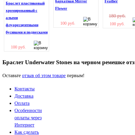
бархатная Mirror
Feather
Браслет пластиковый
Flower
хромированный с
180 руб.
алыми
100 руб.
100 руб.
флуоресцентными
бусинами и подвесками
100 руб.
Браслет Underwater Stones на черном ремешке от
Оставьте
отзыв об этом товаре
первым!
Контакты
Доставка
Оплата
Особенности
оплаты через
Интернет
Как сделать