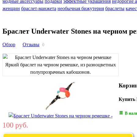
модные аксессуары
подарки
эффектные украшения
недорогие 
женщин
браслет-манжета
необычная бижутерия
браслеты
каче
Браслет Underwater Stones на черном р
Обзор
Отзывы
0
Корзи
Купить 
В нал
100 руб.