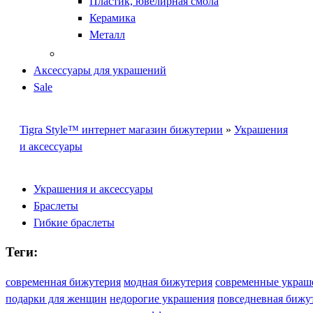
Пластик, ювелирная смола
Керамика
Металл
Аксессуары для украшений
Sale
Tigra Style™ интернет магазин бижутерии
»
Украшения
и аксессуары
Украшения и аксессуары
Браслеты
Гибкие браслеты
Теги:
современная бижутерия
модная бижутерия
современные украш
подарки для женщин
недорогие украшения
повседневная бижу