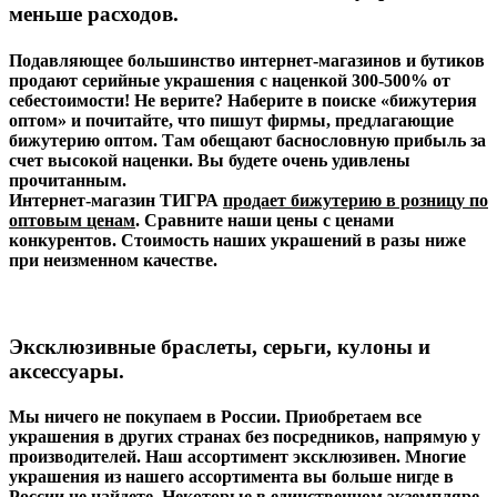
меньше расходов.
Подавляющее большинство интернет-магазинов и бутиков
продают серийные украшения с наценкой 300-500% от
себестоимости! Не верите? Наберите в поиске «бижутерия
оптом» и почитайте, что пишут фирмы, предлагающие
бижутерию оптом. Там обещают баснословную прибыль за
счет высокой наценки. Вы будете очень удивлены
прочитанным.
Интернет-магазин ТИГРА
продает бижутерию в розницу по
оптовым ценам
. Сравните наши цены с ценами
конкурентов.
Стоимость наших украшений в разы ниже
при неизменном качестве.
Эксклюзивные браслеты, серьги, кулоны и
аксессуары.
Мы ничего не покупаем в России. Приобретаем все
украшения в других странах без посредников, напрямую у
производителей. Наш ассортимент эксклюзивен. Многие
украшения из нашего ассортимента вы больше нигде в
России не найдете. Некоторые в единственном экземпляре.